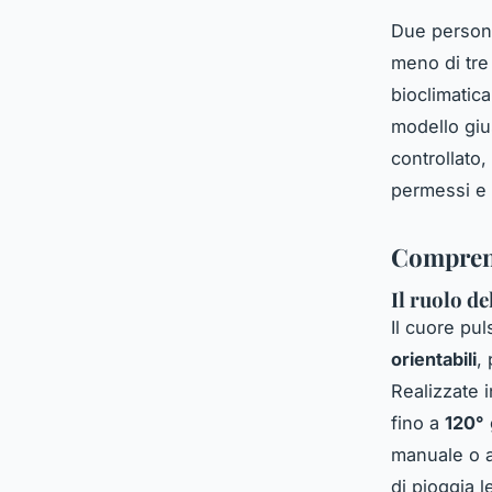
Due persone
meno di tre
bioclimatica
modello gius
controllato,
permessi e 
Comprend
Il ruolo de
Il cuore pu
orientabili
,
Realizzate 
fino a
120°
manuale o a
di pioggia 