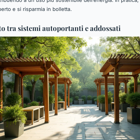
tribuendo a un uso più sostenibile dell’energia. In pratica, 
perto e si risparmia in bolletta.
o tra sistemi autoportanti e addossati