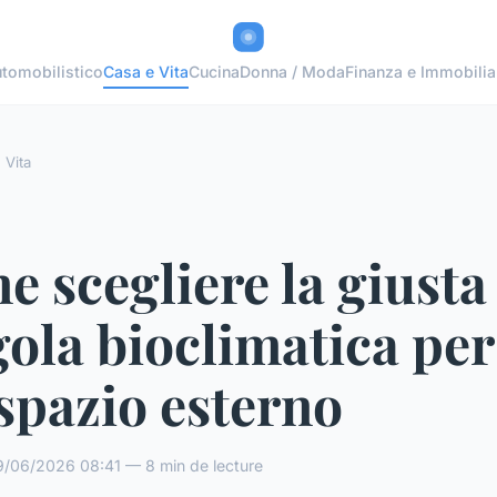
tomobilistico
Casa e Vita
Cucina
Donna / Moda
Finanza e Immobilia
 Vita
 scegliere la giusta
ola bioclimatica per 
spazio esterno
/06/2026 08:41 — 8 min de lecture