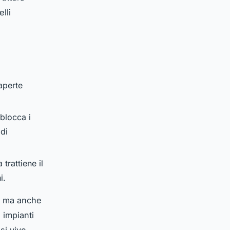
lli
aperte
 blocca i
 di
 trattiene il
i.
t, ma anche
 impianti