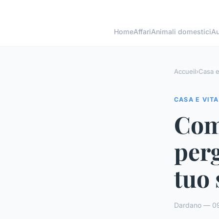
Home
Affari
Animali domestici
Au
Accueil
›
Casa e
CASA E VITA
Come
perg
tuo 
Dardano — 09