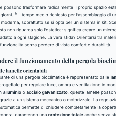
 possono trasformare radicalmente il proprio spazio est
 giorni. È il tempo medio richiesto per l’assemblaggio di 
 moderna, soprattutto se si opta per un sistema in kit. Sceg
to non riguarda solo l’estetica: significa creare un micro
 adatto a ogni stagione. La vera sfida? Orientarsi tra materi
funzionalità senza perdere di vista comfort e durabilità.
ere il funzionamento della pergola biocli
lle lamelle orientabili
lsante di una pergola bioclimatica è rappresentato dalle
la
 progettate per regolare luce, ombra e ventilazione in mod
in
alluminio
o
acciaio galvanizzato
, queste lamelle posson
grazie a un sistema meccanico o motorizzato. La regolaz
utomatica permette di chiudere completamente la copert
leggera, garantendo una
protezione totale
anche senza str