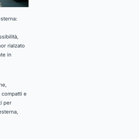
sterna:
ibilità,
or rialzato
te in
ne,
 compatti e
i per
 esterna,