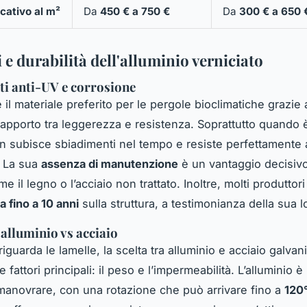
cativo al m²
Da
450 € a 750 €
Da
300 € a 650 
 e durabilità dell'alluminio verniciato
i anti-UV e corrosione
è il materiale preferito per le pergole bioclimatiche grazie 
rapporto tra leggerezza e resistenza. Soprattutto quando
on subisce sbiadimenti nel tempo e resiste perfettamente a
. La sua
assenza di manutenzione
è un vantaggio decisivo
me il legno o l’acciaio non trattato. Inoltre, molti produttor
a fino a 10 anni
sulla struttura, a testimonianza della sua l
 alluminio vs acciaio
iguarda le lamelle, la scelta tra alluminio e acciaio galvan
 fattori principali: il peso e l’impermeabilità. L’alluminio 
 manovrare, con una rotazione che può arrivare fino a
120