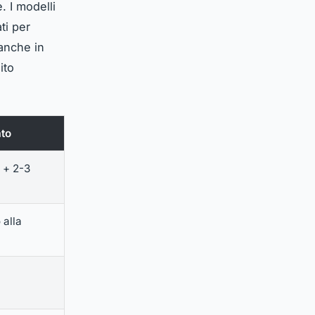
. I modelli
ti per
 anche in
ito
to
 + 2-3
 alla