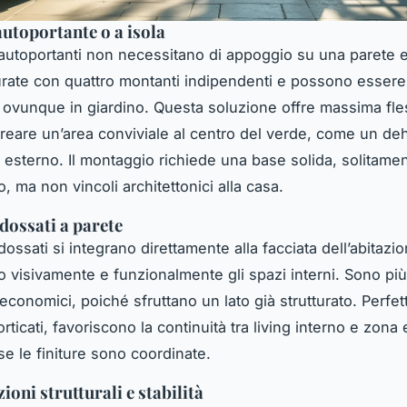
autoportante o a isola
autoportanti non necessitano di appoggio su una parete e
urate con quattro montanti indipendenti e possono essere
 ovunque in giardino. Questa soluzione offre massima fless
creare un’area conviviale al centro del verde, come un deh
o esterno. Il montaggio richiede una base solida, solitamen
, ma non vincoli architettonici alla casa.
dossati a parete
dossati si integrano direttamente alla facciata dell’abitazio
 visivamente e funzionalmente gli spazi interni. Sono più
conomici, poiché sfruttano un lato già strutturato. Perfett
orticati, favoriscono la continuità tra living interno e zona
se le finiture sono coordinate.
oni strutturali e stabilità