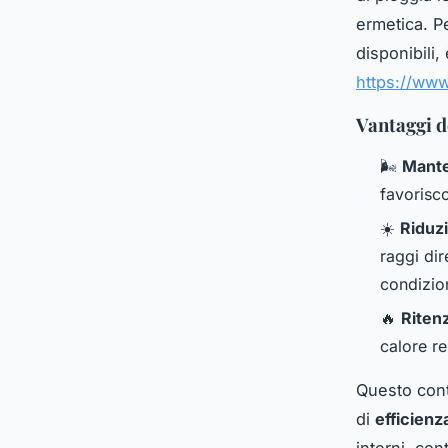
ermetica. Pe
disponibili,
https://www
Vantaggi d
🌬️
Mante
favorisco
☀️
Riduzi
raggi dir
condizion
🔥
Riten
calore re
Questo cont
di
efficienz