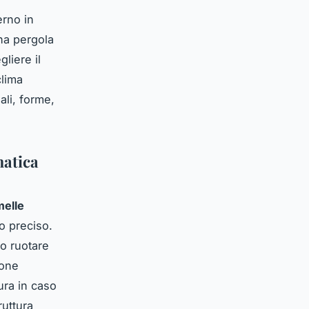
erno in
una pergola
liere il
clima
ali, forme,
matica
melle
o preciso.
o ruotare
ione
ura in caso
uttura