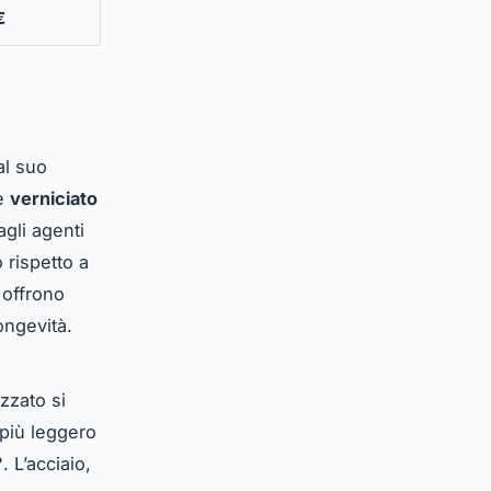
€
al suo
 è
verniciato
gli agenti
 rispetto a
i offrono
ongevità.
izzato si
è più leggero
°
. L’acciaio,