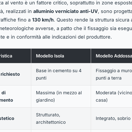
a al vento è un fattore critico, soprattutto in zone esposte
tà, realizzati in
alluminio verniciato anti-UV
, sono progetta
raffiche fino a
130 km/h
. Questo rende la struttura sicura
meteorologiche avverse, a patto che il fissaggio sia esegu
e e in conformità alle indicazioni del produttore.
ristica
Modello Isola
Modello Addossa
Base in cemento su 4
Fissaggio a muro
richiesto
punti
punti a terra
 di
Massima (in mezzo al
Moderata (vicino
amento
giardino)
casa)
Strutturato,
stetico
Integrato, sobrio
architettonico