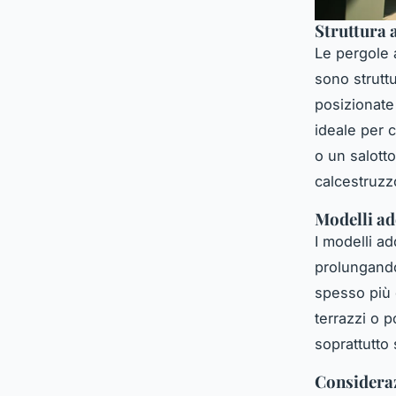
Struttura 
Le pergole 
sono strutt
posizionate
ideale per 
o un salott
calcestruzzo
Modelli ad
I modelli ad
prolungando
spesso più e
terrazzi o p
soprattutto 
Considerazi