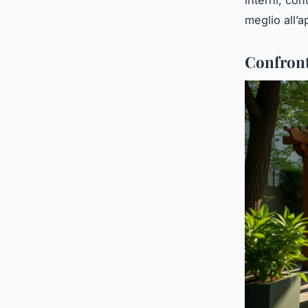
interni, con
meglio all’a
Confront