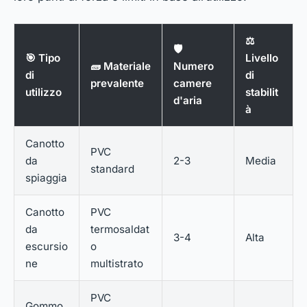
⚖️
🛡️
🎯 Tipo
Livello
🧱 Materiale
Numero
di
di
prevalente
camere
utilizzo
stabilit
d'aria
à
Canotto
PVC
da
2-3
Media
standard
spiaggia
Canotto
PVC
da
termosaldat
3-4
Alta
escursio
o
ne
multistrato
PVC
Gommo